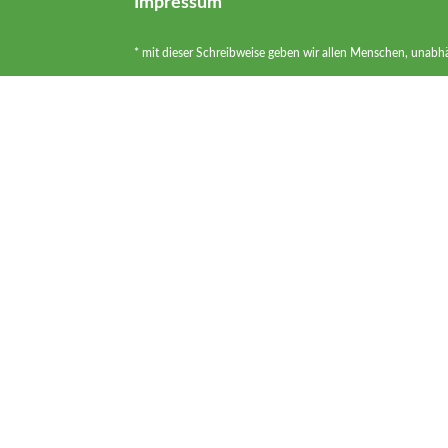
Impressum
* mit dieser Schreibweise geben wir allen Menschen, unabh